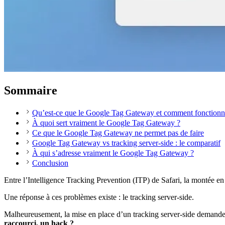
Sommaire
Qu’est-ce que le Google Tag Gateway et comment fonctionne
À quoi sert vraiment le Google Tag Gateway ?
Ce que le Google Tag Gateway ne permet pas de faire
Google Tag Gateway vs tracking server-side : le comparatif
À qui s’adresse vraiment le Google Tag Gateway ?
Conclusion
Entre l’Intelligence Tracking Prevention (ITP) de Safari, la montée en p
Une réponse à ces problèmes existe : le tracking server-side.
Malheureusement, la mise en place d’un tracking server-side demande d
raccourci, un hack ?