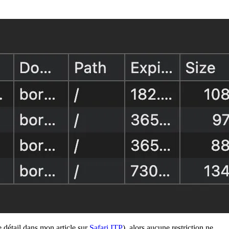
 détail dans mon article sur
Safari ITP
), alors aucune restriction ne