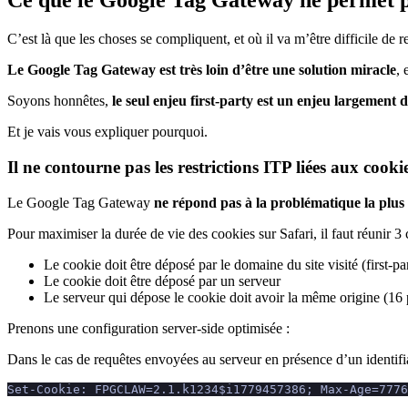
Ce que le Google Tag Gateway ne permet p
C’est là que les choses se compliquent, et où il va m’être difficile de
Le Google Tag Gateway est très loin d’être une solution miracle
, 
Soyons honnêtes,
le seul enjeu first-party est un enjeu largement
Et je vais vous expliquer pourquoi.
Il ne contourne pas les restrictions ITP liées aux cooki
Le Google Tag Gateway
ne répond pas à la problématique la plus 
Pour maximiser la durée de vie des cookies sur Safari, il faut réunir 3 
Le cookie doit être déposé par le domaine du site visité (first-pa
Le cookie doit être déposé par un serveur
Le serveur qui dépose le cookie doit avoir la même origine (16 p
Prenons une configuration server-side optimisée :
Dans le cas de requêtes envoyées au serveur en présence d’un identifi
Set-Cookie: FPGCLAW=2.1.k1234$i1779457386; Max-Age=7776