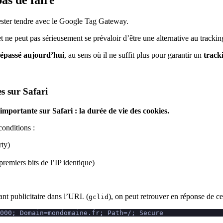
as de faire
 rester tendre avec le Google Tag Gateway.
et ne peut pas sérieusement se prévaloir d’être une alternative au trackin
 dépassé aujourd’hui
, au sens où il ne suffit plus pour garantir un
track
es sur Safari
importante sur Safari : la durée de vie des cookies.
conditions :
rty)
remiers bits de l’IP identique)
ant publicitaire dans l’URL (
), on peut retrouver en réponse de ce
gclid
000; Domain=mondomaine.fr; Path=/; Secure