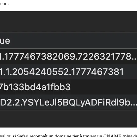
eur :
pal ou si Safari reconnaît un domaine tier à travers un CNAME (plus de